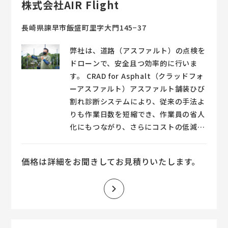
株式会社AIR Flight
は、近畿発明表彰にて発明奨励賞を得
て、社会的にもその実績や効果が認めら
長崎県諫早市飯盛町里字大門145−37
れているものです。
弊社は、道路（アスファルト）の点検を
ドローンで、安全且つ効率的に行いま
す。 CRAD for Asphalt（クラッドフォ
ーアスファルト）アスファルト舗装ひび
割れ診断システムにより、従来の手法よ
りも作業日数を短縮でき、作業員の省人
化にもつながり、さらにコストの低減を
実現します。 ①舗装修繕前の調査とし
て、ひび割れ分布図の作成を行います。
価格は詳細をお聞きしてお見積りいたします。
②舗装修繕後の調査として、補修箇所の
数量算出を行います。 道路舗装面のみ
ならず、さまざまな場所で活用可能で
す。 （例）・コンテナヤード等港湾施
設 ・大規模工場内舗装面