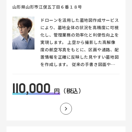
山形県山形市江俣五丁目６番１８号
ドローンを活用した墓地図作成サービス
により、墓地全体の状況を高精度に可視
化し、管理業務の効率化と利便性向上を
実現します。 上空から撮影した高解像
度の航空写真をもとに、区画や通路、配
置情報を正確に反映した見やすい墓地図
を作成します。 従来の手書き図面や不
明確な資料に代わり、正確で一貫性のあ
る地図を整備することで、管理業務の負
110,000
担軽減や来訪者へのスムーズな案内が可
円
（税込）
能になります。 また、斜面や複雑な地
形の墓地でも対応でき、短時間で広範囲
を測量・作成できるのも特長です。 ■
主な特徴 ・ドローン測量による高精度
な墓地図作成 ・区画・通路・配置を正
確に可視化 ・来訪者への分かりやすい