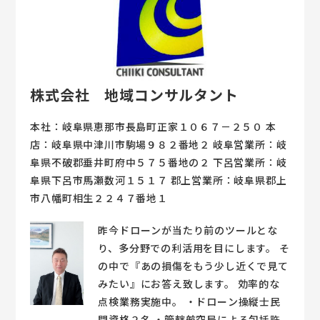
株式会社 地域コンサルタント
本社：岐阜県恵那市長島町正家１０６７－２５０ 本
店：岐阜県中津川市駒場９８２番地２ 岐阜営業所：岐
阜県不破郡垂井町府中５７５番地の２ 下呂営業所：岐
阜県下呂市馬瀬数河１５１７ 郡上営業所：岐阜県郡上
市八幡町相生２２４７番地１
昨今ドローンが当たり前のツールとな
り、多分野での利活用を目にします。 そ
の中で『あの損傷をもう少し近くで見て
みたい』にお答え致します。 効率的な
点検業務実施中。 ・ドローン操縦士民
間資格２名 ・管轄航空局による包括許