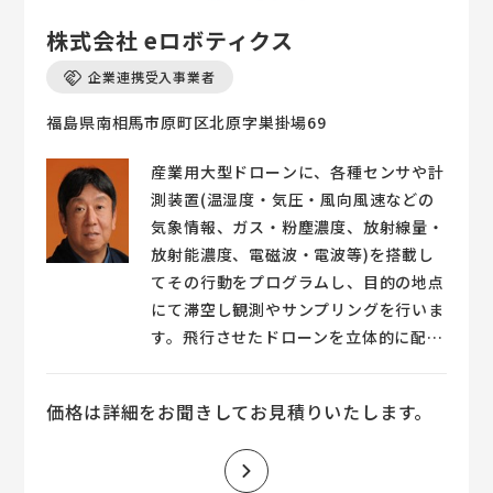
株式会社 eロボティクス
企業連携受入事業者
福島県南相馬市原町区北原字巣掛場69
産業用大型ドローンに、各種センサや計
測装置(温湿度・気圧・風向風速などの
気象情報、ガス・粉塵濃度、放射線量・
放射能濃度、電磁波・電波等)を搭載し
てその行動をプログラムし、目的の地点
にて滞空し観測やサンプリングを行いま
す。飛行させたドローンを立体的に配置
することにより様々な三次元情報をリア
ルタイムに収集、監視することができま
価格は詳細をお聞きしてお見積りいたします。
す。今まで人が行けなかった上空の空間
情報を実測することが可能となりまし
た。