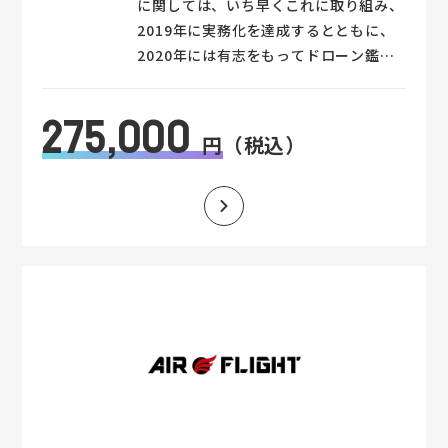
に関しては、いち早くこれに取り組み、
2019年に実務化を達成するとともに、
2020年には有志をもってドローン鑑定
会を結成し、全国的にドローン鑑定業務
が行われるようになりました。 ドロ
275,000
ーン鑑定とは、簡単に言うと空撮解析を
円
（税込）
活用する不動産の鑑定評価等業務のこと
ですが、具体には特許第6726831号・
商標第6365211号の技術及びサービス
を示します。 新分野であるドローン界
には、何一つ不動産鑑定士向けの機材・
ソフトあるいはサービスやマニュアルな
ど存在していませんでしたが、それを初
めて提供可能な形にしたものがドローン
鑑定です。 ドローン鑑定は、「産業
上の利用可能性」「新規性」「進歩性」
等の要件を満たし、特許という形になっ
たシステム商品であり、令和4年度に