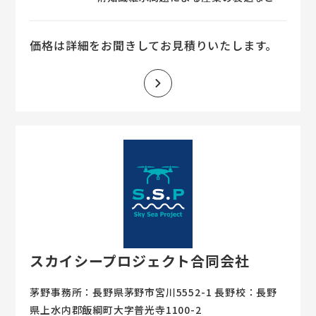
様々な問題が浮き彫りになっています。
弊社ではそれらの問題を解決すべく、
価格は詳細をお聞きしてお見積りいたします。
様々な専門ドローンを取り揃えておりま
す。危険が伴うような環境や、人の介入
が難しいような場所など適材適所のドロ
ーンにて安全に業務を遂行します。ま
た、点検業務の過程において効率化、人
件費などのコスト削減も図ることが可能
です。 弊社のドローンサービスにより、
皆様の一助とならせていただきます。ま
ずはお気軽にご質問ください。
スカイシープロジェクト合同会社
茅野事務所：長野県茅野市宮川5552-1 長野校：長野
県上水内郡飯綱町大字普光寺1100-2