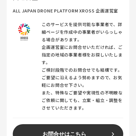
サポート 【環境配慮と持続可能性】 エ
ネルギー効率の高い推進システムの採用
ALL JAPAN DRONE PLATFORM XROSS 企画運営室
環境に優しい素材と製造プロセスの使用
このサービスを提供可能な事業者で、詳
持続可能なモビリティソリューションの
細ページを作成中の事業者がいらっしゃ
提供 【市場導入と商業化支援】 市場ニ
る場合があります。
ーズに合わせた製品開発と改良 商業化
企画運営室にお問合せいただければ、ご
に向けたマーケティングとビジネス戦略
指定の地域の事業者様をお探しいたしま
の支援 量産体制の構築と供給チェーン
す。
の最適化
ご検討段階でのお問合せでも結構です。
ご要望に沿えるよう努めますので、お気
軽にお問合せ下さい。
また、特殊なご要望や実現性の不明瞭な
ご依頼に関しても、立案・組立・調整を
させていただきます。
お問合せはこちら