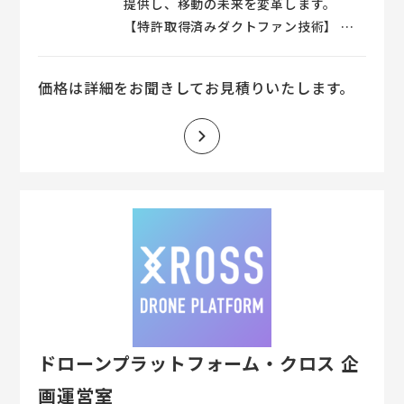
提供し、移動の未来を変革します。
【特許取得済みダクトファン技術】 特
許取得のダクトファン技術を用いた高効
率な推進システム 小型化と高出力を両
価格は詳細をお聞きしてお見積りいたします。
立させた設計 静音性と安全性を重視し
た先進的な技術 【空中移動と地上走
行】 空中でのスムーズな移動と正確な
制御 地上での自走機能による高い汎用
性 都市部や郊外での効率的な移動手段
【設計とプロトタイプ開発】 カスタム
設計によるクライアントのニーズに応じ
たソリューション プロトタイプの開発
とテストフライトの実施 高度なシミュ
レーションと解析ツールを使用した設計
最適化 【安全性と信頼性の確保】 最新
のセンサー技術と制御システムによる安
ドローンプラットフォーム・クロス 企
全運行 冗長性を持たせたシステム設計
で信頼性を向上 規制遵守と認証取得の
画運営室