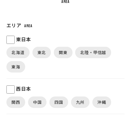
area
エリア
area
東日本
北海道
東北
関東
北陸・甲信越
東海
西日本
関西
中国
四国
九州
沖縄